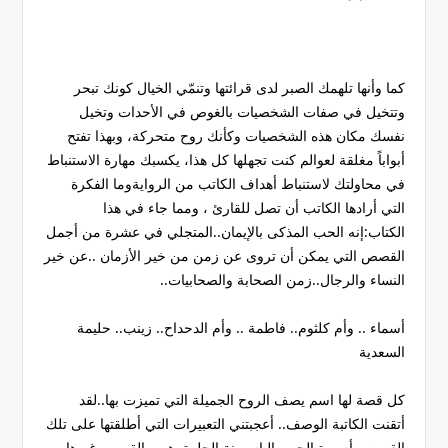
كما وأنها تلهمك الصبر لدى قرائتها وتنمّي الخيال كونك تبحر
وتتخيل في صفات الشخصيات بالغوص في الأحدات وتخيل
نفسك مكان هذه الشخصيات وكأنك روح متحركة، وبهذا تفتح
أبواباً مغلقة لعوالم كنت تجهلها كل هذا، يكسبك مهارة الاستنباط
في محاولتك لاستنباط أهداف الكاتب من الروايةوما الفكرة
التي أرادها الكاتب أن تصل للقارئ ، ومما جاء في هذا
الكتاب:إنه الحب المذكى بالإيمان..المتجلي في عشرة من أجمل
القصص التي يمكن أن تروى عن زمن من خير الأزمان ..عن خير
النساء والرجال..زمن الصحابة والصحابيات..
أسماء .. وأم كلثوم.. فاطمة .. وأم الدحداح.. زينب.. حليمة
السعدية
كل قصة لها اسم يصف الروح الجميلة التي تميزت بها..لقد
أتقنت الكاتبة الوصف.. أعجبتني التعبيرات التي أطلقتها على تلك
القصص..أسيرة الحب..الياسمينة الحلوة..هي والقمر…وغيرها