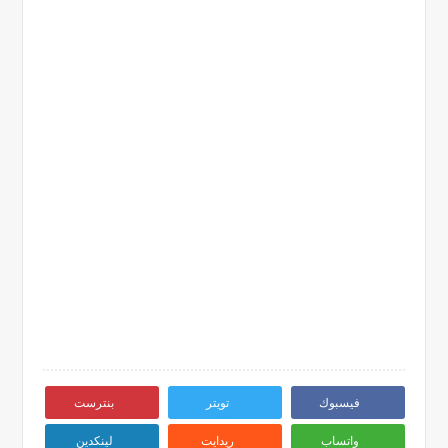
فيسبوك
تويتر
بنترست
واتساب
ريدايت
لينكدين