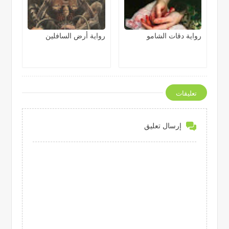
رواية دقات الشامو
رواية أرض السافلين
تعليقات
إرسال تعليق