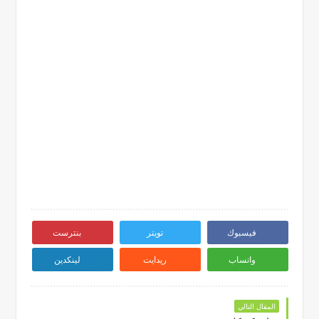
فيسبوك
تويتر
بنترست
واتساب
ريدايت
لينكدين
المقال التالي