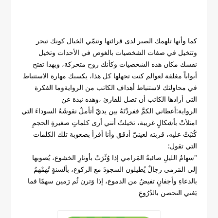
كما وأنها تلهمك الصبر لدى قرائتها وتنمّي الخيال كونك تبحر
وتتخيل في صفات الشخصيات بالغوص في الأحدات وتخيل
نفسك مكان هذه الشخصيات وكأنك روح متحركة، وبهذا تفتح
أبواباً مغلقة لعوالم كنت تجهلها كل هذا، يكسبك مهارة الاستنباط
في محاولتك لاستنباط أهداف الكاتب من الروايةوما الفكرة
التي أرادها الكاتب أن تصل للقارئ ،وهذه نبذة عن
الرواية:أعطاني الكمَّ ففردْتَهُ بين يديّ أتأملُ نقوشَهُ السوداءَ التي
امتلأتْ بأشكالٍ غريبة، تخيلتُ أنني أرى كلماتٍ صغيرةِ الحجمِ
كُتبَتْ عليه، قربته لعينيّ أدقق وأنا أقرأ بصعوبة تلك الكلمات
التي تقول:
"سهامُ الليلِ صائبةُ المَرامي إذا وُتِّرَتْ بأوتارِ الخشوع، يُصوبها
إلى المَرمى رجالٌ يُطيلون السجودَ مع الركوع، بألسنةٍ تُهمْهمُ
بالدعاءِ وأجفانٍ تفيضُ من الدموع، إذا وَترن ثُم رَمين سهمًا فما
يَغني التحصن بالدُرُوعِ