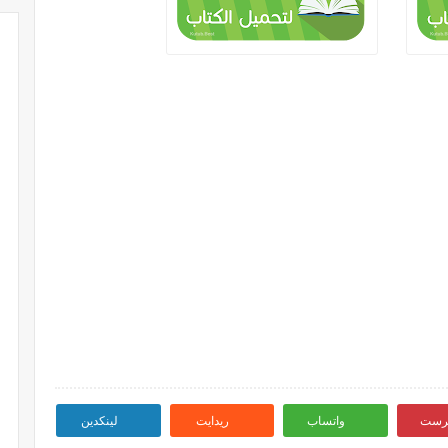
ترست
واتساب
ريدايت
لينكدين