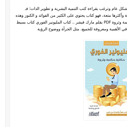
كل عام وترغب بقراءة كتب التنمية البشرية و تطوير الذات؛ فـ
 وأكثرها متعة، فهو كتاب يحتوي على الكثير من الفوائد و الكنوز وهذه
نبذة عن الكتاب: كتاب المليونير الفوري: حكاية حكمة وثروة PDF بقلم مارك فيشر .. كتاب المليونير الفوري كتاب بسيط
ي الأهمية ومعروفة للجميع، مثل الجرأة ووضوح الرؤية