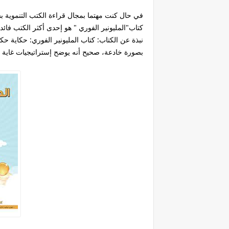
في حال كنت مهتما بمجال قراءة الكتب التنموية بش
كتاب"المليونير الفوري " هو إحدى أكثر الكتب فائدة
بصورة خادعة، صحيح أنه يوضح إستراتيجيات غاية ف