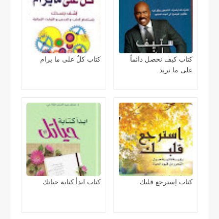
كتاب كيف نحصل دائماً
كتاب كلٌ على ما يرام
على ما نريد
كتاب إسترجع قلبك
كتاب ابدأ كتابة حياتك