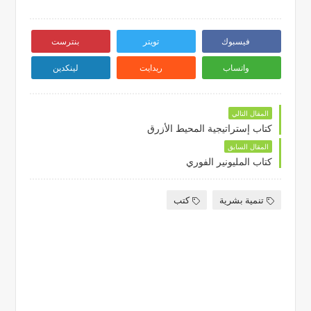
فيسبوك
تويتر
بنترست
واتساب
ريدايت
لينكدين
المقال التالي
كتاب إستراتيجية المحيط الأزرق
المقال السابق
كتاب المليونير الفوري
تنمية بشرية
كتب