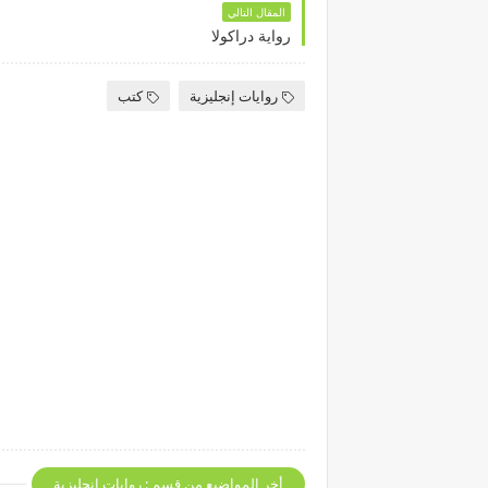
المقال التالي
رواية دراكولا
روايات إنجليزية
كتب
أخر المواضيع من قسم : روايات إنجليزية