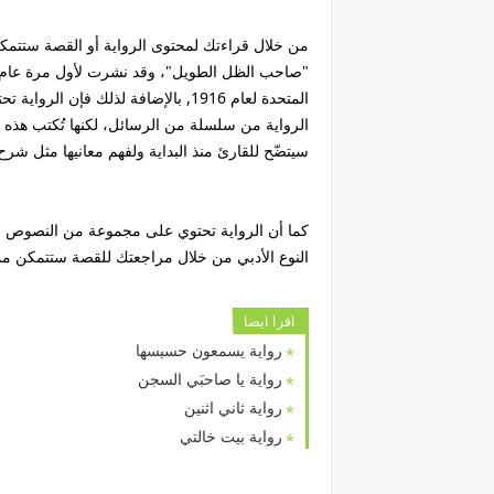
من خلال قراءتك لمحتوى الرواية أو القصة ستتمكن
المتحدة لعام 1916, بالإضافة لذلك ف
الرواية من سلسلة من الرسائل، لكنها تُكتب هذه ا
سيتضّح للقارئ منذ البداية ولفهم معانيها مثل شرح 
النوع الأدبي من خلال مراجعتك للقصة ستتمكن م
اقرا ايضا
رواية يسمعون حسيسها
رواية يا صاحبَي السجن
رواية ثاني اثنين
رواية بيت خالتي