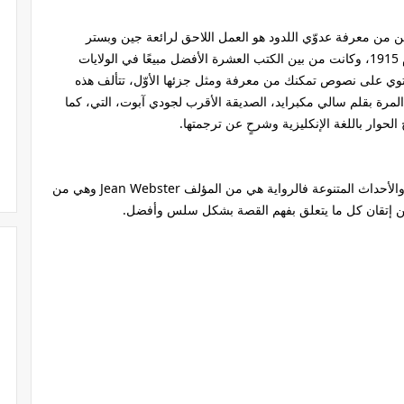
 من معرفة عدوّي اللدود هو العمل اللاحق لرائعة جين وبستر
"صاحب الظل الطويل"، وقد نشرت لأول مرة عام 1915، وكانت من بين الكتب العشرة الأفضل مبيعًا في الولايات
إن الرواية تحتوي على نصوص تمكنك من معرفة ومثل جزئها الأوّل، تتألف هذه
لمرة بقلم سالي مكبرايد، الصديقة الأقرب لجودي آبوت، التي، كما
الحوار باللغة الإنكليزية وشرحٍ عن ترجمتها.
كما أن الرواية تحتوي على مجموعة من النصوص والأحداث المتنوعة فالرواية هي من المؤلف Jean Webster وهي من
ن إتقان كل ما يتعلق بفهم القصة بشكل سلس وأفضل.