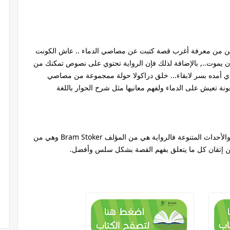
مكن من معرفة أغرب قصة كتبت عن مصاصي الدماء .. عاش الكونت
أن يموت.., بالإضافة لذلك فإن الرواية تحتوي على نصوص تمكنك من
ذي أمده بسر لابقاء... خلق دراكولا حولة ممجموعة من مصاصي
ونة تعيش على الدماء ولفهم معانيها مثل شرح الحوار باللغة
كما أن الرواية تحتوي على مجموعة من النصوص والأحداث المتنوعة فالرواية هي من المؤلف Bram Stoker وهي من
ن إتقان كل ما يتعلق بفهم القصة بشكل سلس وأفضل.