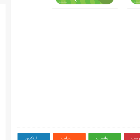
ترست
واتساب
ريدايت
لينكدين