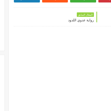
المقال السابق
رواية عدوي اللدود