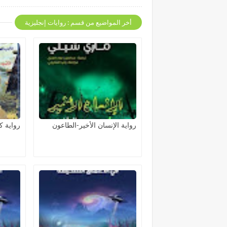
أخر المواضيع من قسم : روايات إنجليزية
رواية الإنسان الأخير-الطاعون
رواية 