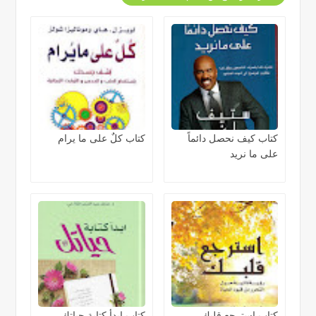
كتاب كيف نحصل دائماً
كتاب كلٌ على ما يرام
على ما نريد
كتاب إسترجع قلبك
كتاب ابدأ كتابة حياتك