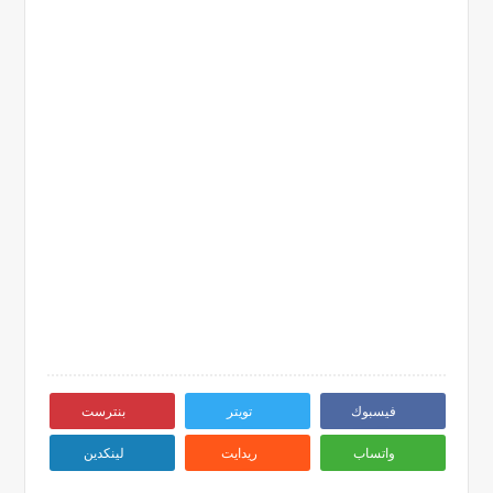
فيسبوك
تويتر
بنترست
واتساب
ريدايت
لينكدين