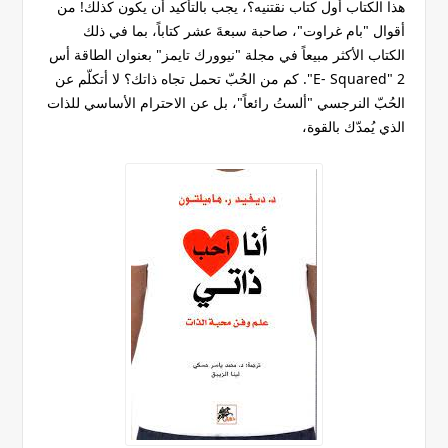
هذا الكتاب أول كتاب نقتنيه؟، يجب بالتأكيد أن يكون كذلك! من
أقوال "بام غراوت"، صاحبة سبعةَ عشر كتاباً، بما في ذلك
الكتاب الأكثر مبيعاً في مجلة "نيوورك تايمز" بعنوان الطاقة أس
2 "E- Squared". كم من الحُبّ تحمل تجاه ذاتك؟ لا أتكلّم عن
الحُبّ النرجسي "ألستُ رائعاً"، بل عن الاحترام الأساسي للذات
الذي يُمدّك بالقوة،