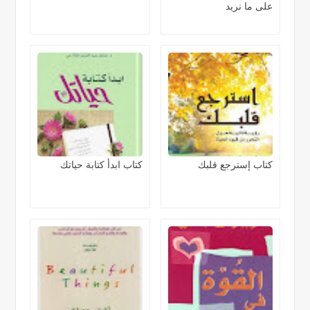
على ما نريد
كتاب إسترجع قلبك
كتاب ابدأ كتابة حياتك