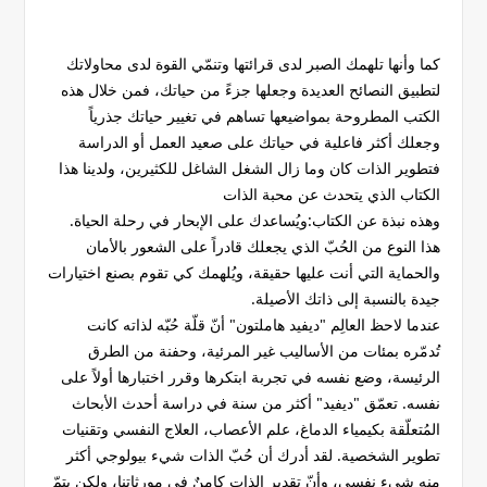
كما وأنها تلهمك الصبر لدى قرائتها وتنمّي القوة لدى محاولاتك
لتطبيق النصائح العديدة وجعلها جزءً من حياتك، فمن خلال هذه
الكتب المطروحة بمواضيعها تساهم في تغيير حياتك جذرياً
وجعلك أكثر فاعلية في حياتك على صعيد العمل أو الدراسة
فتطوير الذات كان وما زال الشغل الشاغل للكثيرين، ولدينا هذا
الكتاب الذي يتحدث عن محبة الذات
وهذه نبذة عن الكتاب:ويُساعدك على الإبحار في رحلة الحياة.
هذا النوع من الحُبّ الذي يجعلك قادراً على الشعور بالأمان
والحماية التي أنت عليها حقيقة، ويُلهمك كي تقوم بصنع اختيارات
جيدة بالنسبة إلى ذاتك الأصيلة.
عندما لاحظ العالِم "ديفيد هاملتون" أنّ قلّة حُبّه لذاته كانت
تُدمّره بمئات من الأساليب غير المرئية، وحفنة من الطرق
الرئيسة، وضع نفسه في تجربة ابتكرها وقرر اختبارها أولاً على
نفسه. تعمّق "ديفيد" أكثر من سنة في دراسة أحدث الأبحاث
المُتعلّقة بكيمياء الدماغ، علم الأعصاب، العلاج النفسي وتقنيات
تطوير الشخصية. لقد أدرك أن حُبّ الذات شيء بيولوجي أكثر
منه شيء نفسي، وأنّ تقدير الذات كامنٌ في مورثاتنا، ولكن يتمّ