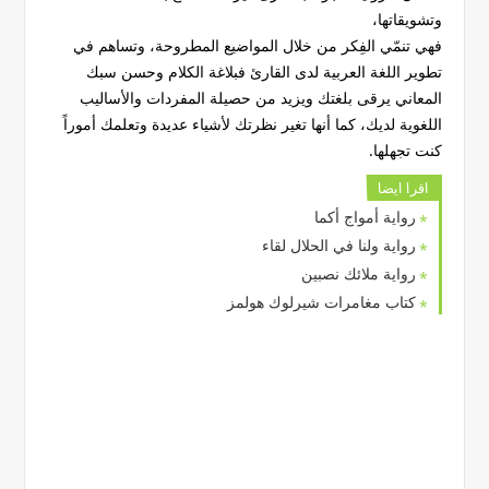
وتشويقاتها،
فهي تنمّي الفِكر من خلال المواضيع المطروحة، وتساهم في
تطوير اللغة العربية لدى القارئ فبلاغة الكلام وحسن سبك
المعاني يرقى بلغتك ويزيد من حصيلة المفردات والأساليب
اللغوية لديك، كما أنها تغير نظرتك لأشياء عديدة وتعلمك أموراً
كنت تجهلها.
اقرا ايضا
رواية أمواج أكما
رواية ولنا في الحلال لقاء
رواية ملائك نصبين
كتاب مغامرات شيرلوك هولمز