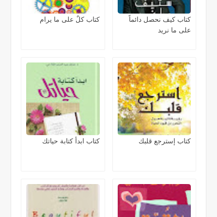
كتاب كيف نحصل دائماً
كتاب كلٌ على ما يرام
على ما نريد
كتاب إسترجع قلبك
كتاب ابدأ كتابة حياتك