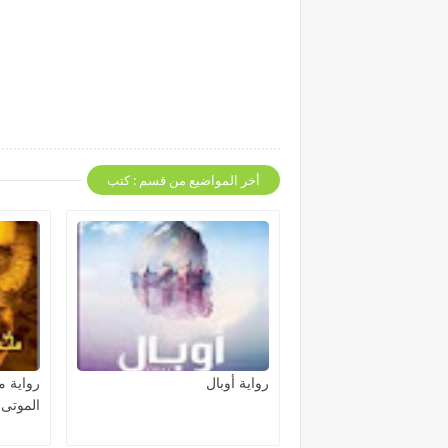
أخر المواضيع من قسم : كتب
رواية أوبال
رواية 
الموتى