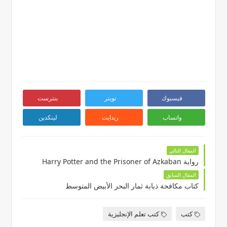
فيسبوك
تويتر
بنترست
واتساب
ريدايت
لينكدين
المقال التالي
رواية Harry Potter and the Prisoner of Azkaban
المقال السابق
كتاب مكافحة ذبابة ثمار البحر الأبيض المتوسط
كتب
كتب تعلم الإنجليزية