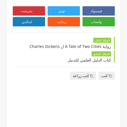
فيسبوك
تويتر
بنترست
واتساب
ريدايت
لينكدين
المقال التالي
رواية A Tale of Two Cities ل Charles Dickens
المقال السابق
كتاب الدليل العلمي للتدبيل
كتب
كتب زراعة