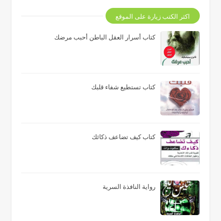
اكثر الكتب زيارة على الموقع
كتاب أسرار العقل الباطن أحبب مرضك
كتاب تستطيع شفاء قلبك
كتاب كيف تضاعف ذكائك
رواية النافذة السرية