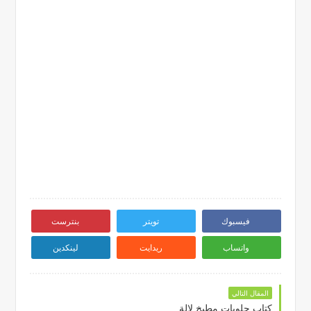
فيسبوك
تويتر
بنترست
واتساب
ريدايت
لينكدين
المقال التالي
كتاب حلويات مطبخ لالة