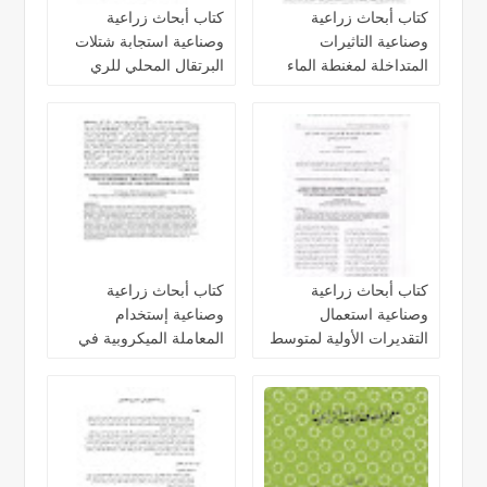
كتاب أبحاث زراعية
كتاب أبحاث زراعية
وصناعية التاثيرات
وصناعية استجابة شتلات
المتداخلة لمغنطة الماء
البرتقال المحلي للري
والري الناقص في انتاجية
بالماء الممغنط والرش
وكفاءة استخدام المياه
ببعض العناصر المغذية
كتاب أبحاث زراعية
كتاب أبحاث زراعية
وصناعية استعمال
وصناعية إستخدام
التقديرات الأولية لمتوسط
المعاملة الميكروبية في
كفلة انتاج الدونم الواحد
تحسين القيمة الغذائية
لمحصول القمح
لتبن الشعير المقطع
والمجروش