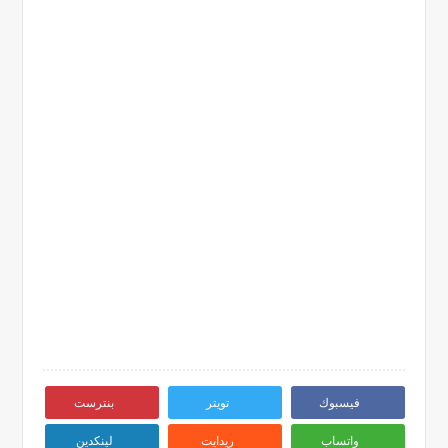
فيسبوك
تويتر
بنترست
واتساب
ريدايت
لينكدين