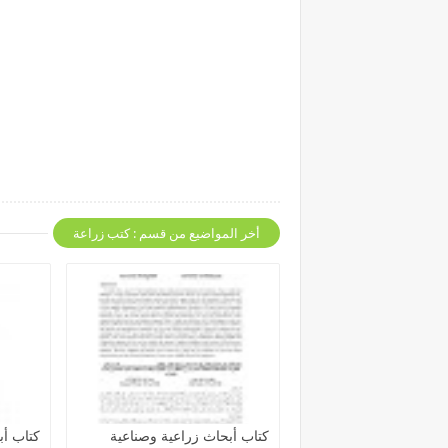
أخر المواضيع من قسم : كتب زراعة
كتاب أبحاث زراعية وصناعية
كتاب أب