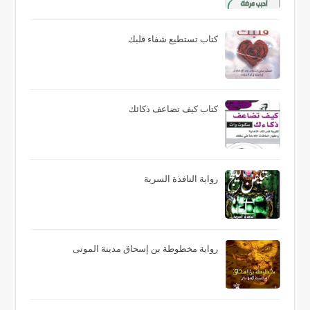
كتاب تستطيع شفاء قلبك
كتاب كيف تضاعف ذكائك
رواية النافذة السرية
رواية مخطوطة بن إسحاق مدينة الموتى