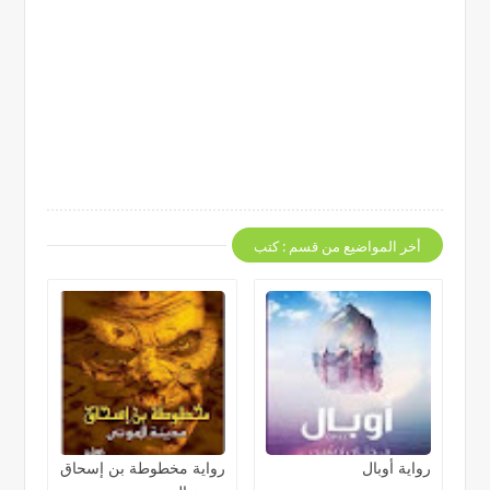
أخر المواضيع من قسم : كتب
رواية أوبال
رواية مخطوطة بن إسحاق