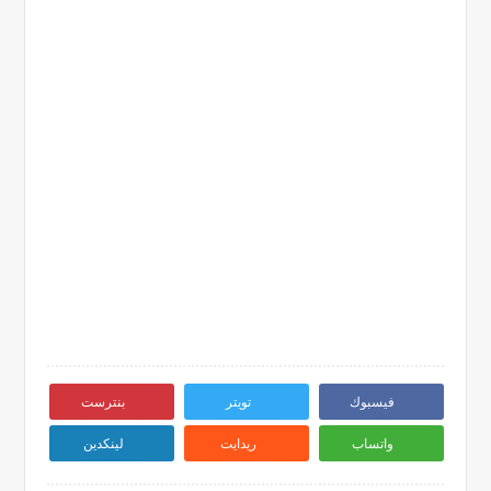
فيسبوك
تويتر
بنترست
واتساب
ريدايت
لينكدين