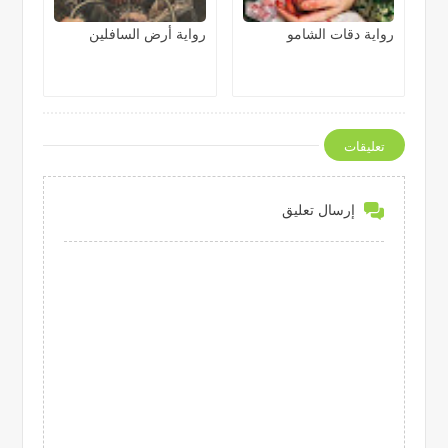
رواية دقات الشامو
رواية أرض السافلين
تعليقات
إرسال تعليق