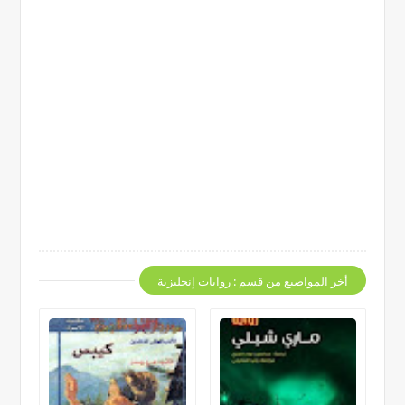
أخر المواضيع من قسم : روايات إنجليزية