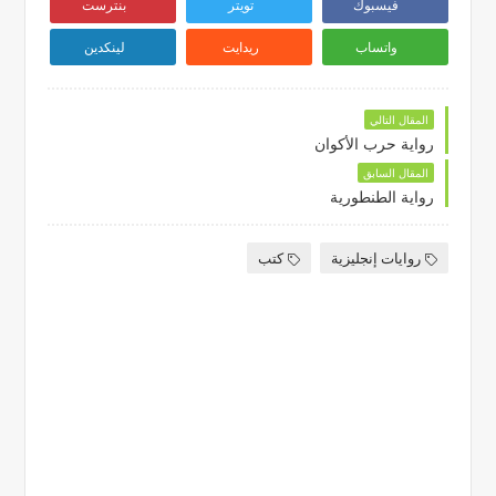
فيسبوك
تويتر
بنترست
واتساب
ريدايت
لينكدين
المقال التالي
رواية حرب الأكوان
المقال السابق
رواية الطنطورية
روايات إنجليزية
كتب