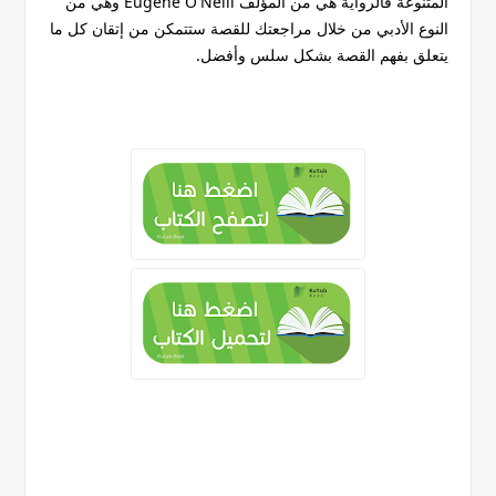
المتنوعة فالرواية هي من المؤلف Eugene O'Neill وهي من
النوع الأدبي من خلال مراجعتك للقصة ستتمكن من إتقان كل ما
يتعلق بفهم القصة بشكل سلس وأفضل.