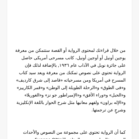
من خلال قراءتك لمحتوى الرواية أو القصة ستتمكن من معرفة
يوجين أونيل أو أوجين أونيل، كاتب مسرحى أمريكى حاصل
على جائزة نوبل في الآداب عام ١٩٣٦, بالإضافة لذلك فإن
الرواية تحتوي على نصوص تمكنك من معرفة ويعد سيد كتاب
المسرح في أمريكا ومن مسرحياته «قاصد إلى شرق كارديف»
و«فى الطوق» و«الرحلة الطويلة إلى الوطن» و«قمر الكارييز»
و«الحبل» و«وراء الأفق» و«الإمبراطور جو نز» و«الغوريلا»
و«الإله براون» ولفهم معانيها مثل شرح الحوار باللغة الإنكليزية
وشرحٍ عن ترجمتها.
كما أن الرواية تحتوي على مجموعة من النصوص والأحداث