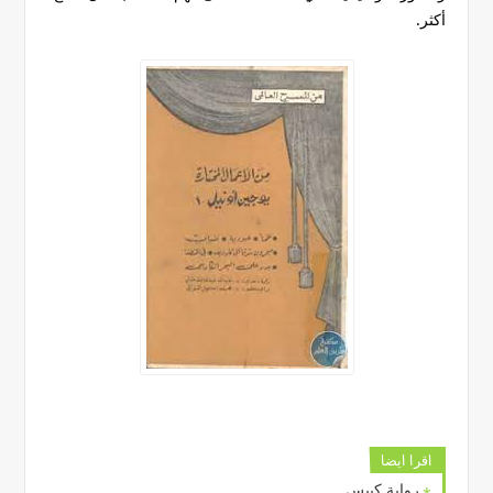
أكثر.
اقرا ايضا
رواية كيبس