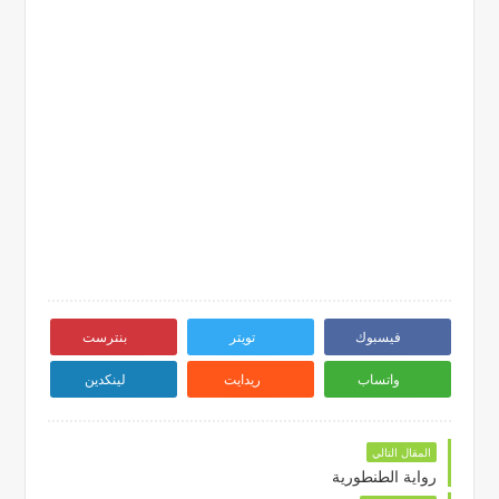
فيسبوك
تويتر
بنترست
واتساب
ريدايت
لينكدين
المقال التالي
رواية الطنطورية