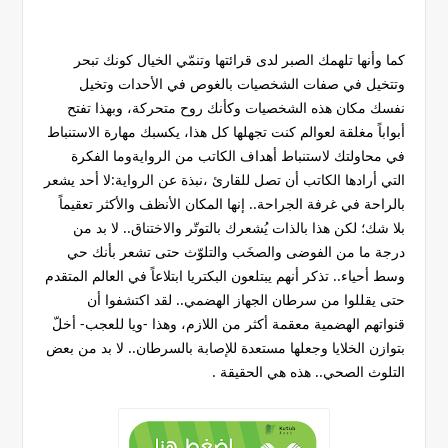
كما وأنها تلهمك الصبر لدى قرائتها وتنمّي الخيال كونك تبحر
وتتخيل في صفات الشخصيات بالغوص في الأحدات وتخيل
نفسك مكان هذه الشخصيات وكأنك روح متحركة، وبهذا تفتح
أبواباً مغلقة لعوالم كنت تجهلها كل هذا، يكسبك مهارة الاستنباط
في محاولتك لاستنباط أهداف الكاتب من الروايةوما الفكرة
التي أرادها الكاتب أن تصل للقارئ ،نبذة عن الرواية:لا أحد يشعر
بالراحة في غرفة الجراحة.. إنها المكان الأنظف والأكثر تعقيماً
بلا شك؛ لكن هذا بالذات يُشعرك بالتوتّر والاختناق.. لا بد من
درجة ما من الفوضى والصخَب والتلوّث حتى تشعر بأنك حي
وسط أحياء.. تذكر أنهم يبتلعون البكتريا ابتلاعاً في العالم المتقدم
حتى يقللوا من سرطان الجهاز الهضمي.. لقد اكتشفوا أن
قنواتهم الهضمية معقمة أكثر من اللازم، وهذا -ويا للعجب- أخلّ
بتوازن الخلايا وجعلها مستعدة للإصابة بالسرطان.. لا بد من بعض
التلوث الصحي.. هذه هي الحقيقة .