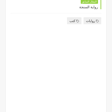
المقال السابق
رواية السنجة
روايات
كتب