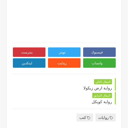
فيسبوك
تويتر
بنترست
واتساب
ريدايت
لينكدين
المقال التالي
رواية ارض زيكولا
المقال السابق
رواية كويكل
روايات
كتب