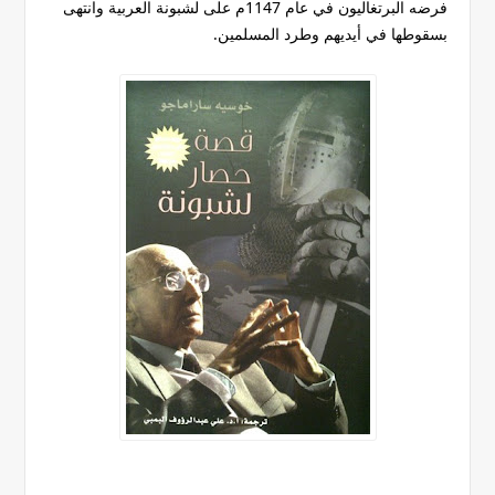
فرضه البرتغاليون في عام 1147م على لشبونة العربية وانتهى
بسقوطها في أيديهم وطرد المسلمين.