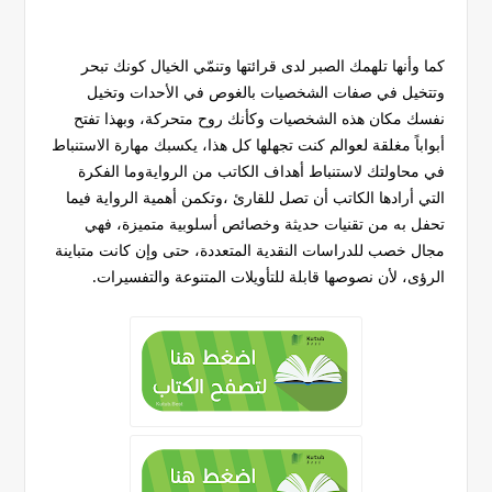
كما وأنها تلهمك الصبر لدى قرائتها وتنمّي الخيال كونك تبحر
وتتخيل في صفات الشخصيات بالغوص في الأحدات وتخيل
نفسك مكان هذه الشخصيات وكأنك روح متحركة، وبهذا تفتح
أبواباً مغلقة لعوالم كنت تجهلها كل هذا، يكسبك مهارة الاستنباط
في محاولتك لاستنباط أهداف الكاتب من الروايةوما الفكرة
التي أرادها الكاتب أن تصل للقارئ ،وتكمن أهمية الرواية فيما
تحفل به من تقنيات حديثة وخصائص أسلوبية متميزة، فهي
مجال خصب للدراسات النقدية المتعددة، حتى وإن كانت متباينة
الرؤى، لأن نصوصها قابلة للتأويلات المتنوعة والتفسيرات.