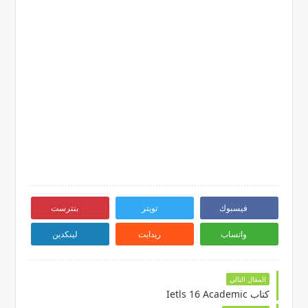
فيسبوك
تويتر
بنترست
واتساب
ريدايت
لينكدين
المقال التالي
كتاب Ietls 16 Academic