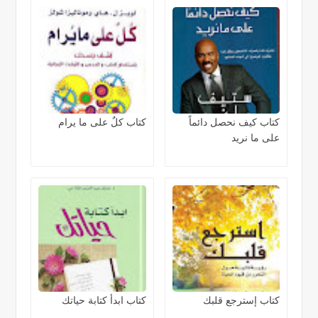
كتاب كيف نحصل دائماً
كتاب كلٌ على ما يرام
على ما نريد
كتاب إسترجع قلبك
كتاب ابدأ كتابة حياتك