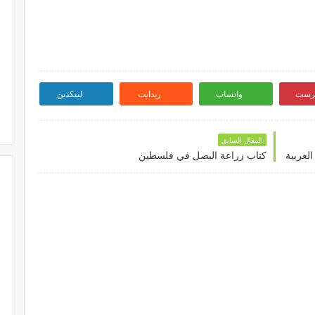
ترست
واتساب
ريدايت
لينكدين
المقال السابق
العربية
كتاب زراعة البصل في فلسطين