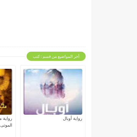
أخر المواضيع من قسم : كتب
رواية أوبال
رواية 
الموتى