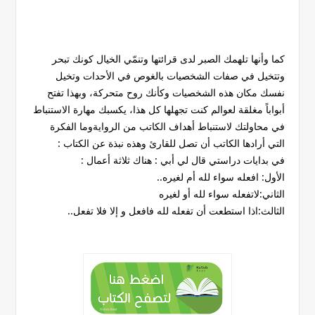
كما وأنها تلهمك الصبر لدى قرائتها وتنمّي الخيال كونك تبحر
وتتخيل في صفات الشخصيات بالغوص في الأحدات وتخيل
نفسك مكان هذه الشخصيات وكأنك روح متحركة، وبهذا تفتح
أبواباً مغلقة لعوالم كنت تجهلها كل هذا، يكسبك مهارة الاستنباط
في محاولتك لاستنباط أهداف الكاتب من الروايةوما الفكرة
التي أرادها الكاتب أن تصل للقارئ وهذه نبذة عن الكتاب :
في بدايات دراستي قال لي أبي : هناك ثلاثة أعمال :
الأول: افعله سواء لله أم لغيره..
الثاني:لاتفعله سواء لله أو لغيره
الثالث:اذا استطعت أن تفعله لله فافعل و إلا فلا تفعل..