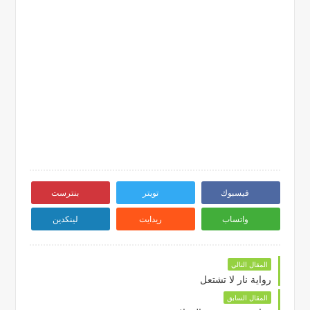
فيسبوك
تويتر
بنترست
واتساب
ريدايت
لينكدين
المقال التالي
رواية نار لا تشتعل
المقال السابق