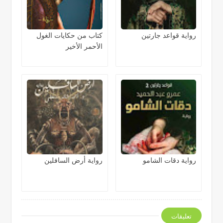
رواية قواعد جارتين
كتاب من حكايات الغول
الأحمر الأخير
رواية دقات الشامو
رواية أرض السافلين
تعليقات