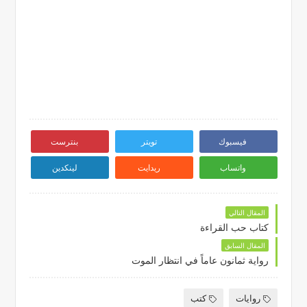
فيسبوك
تويتر
بنترست
واتساب
ريدايت
لينكدين
المقال التالي
كتاب حب القراءة
المقال السابق
رواية ثمانون عاماً في انتظار الموت
روايات
كتب