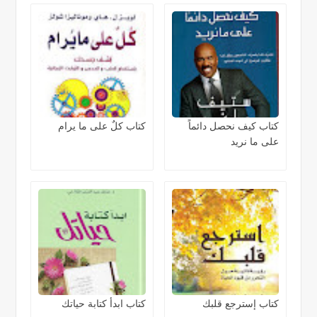
كتاب كيف نحصل دائماً
كتاب كلٌ على ما يرام
على ما نريد
كتاب إسترجع قلبك
كتاب ابدأ كتابة حياتك