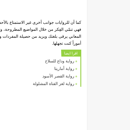
كما أن للروايات جوانب أخرى غير الاستمتاع بالأحد
فهي تنمّي الفِكر من خلال المواضيع المطروحة، و
المعاني يرقى بلغتك ويزيد من حصيلة المفردات وال
أموراً كنت تجهلها.
اقرا ايضا
رواية وداع للسلاح
رواية أماريتا
رواية القصر الأسود
رواية لغز الفتاة المشلولة