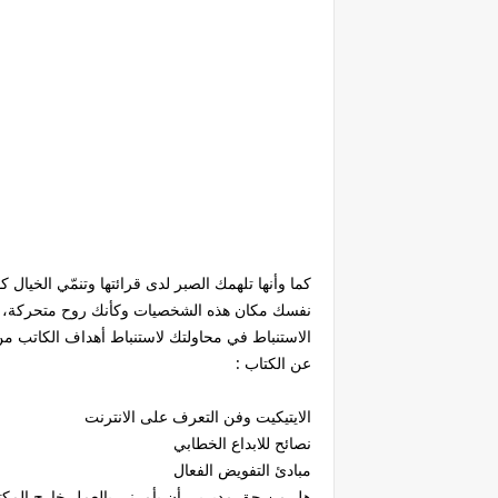
كما وأنها تلهمك الصبر لدى قرائتها وتنمّي الخي
نفسك مكان هذه الشخصيات وكأنك روح متحركة، وبهذ
الاستنباط في محاولتك لاستنباط أهداف الكاتب من ا
عن الكتاب :
الايتيكيت وفن التعرف على الانترنت
نصائح للابداع الخطابي
مبادئ التفويض الفعال
هل من حق مديريي أن يأمرني بالعمل خارج المك