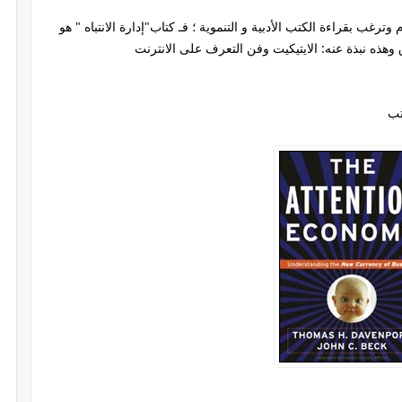
غب بقراءة الكتب الأدبية و التنموية ؛ فـ كتاب"إدارة الانتباه " هو
هذه نبذة عنه: الايتيكيت وفن التعرف على الانترنت
تب