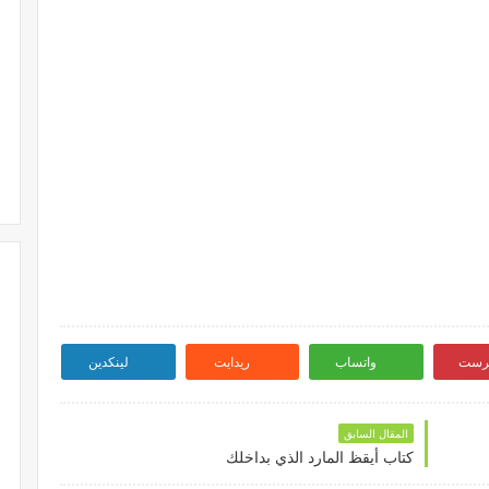
ترست
واتساب
ريدايت
لينكدين
المقال السابق
كتاب أيقظ المارد الذي بداخلك