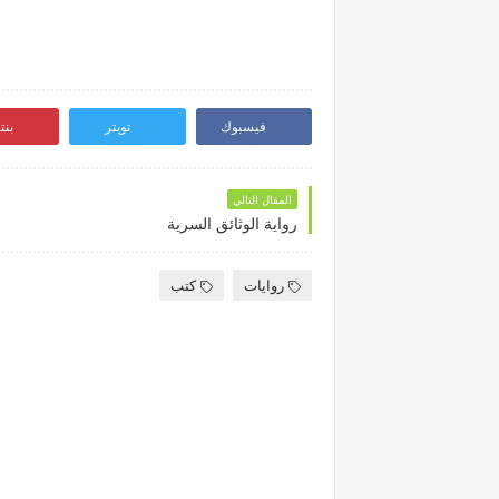
فيسبوك
تويتر
بن
المقال التالي
رواية الوثائق السرية
روايات
كتب