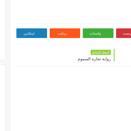
ترست
واتساب
ريدايت
لينكدين
المقال السابق
رواية تجارة السموم