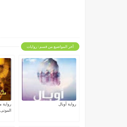
أخر المواضيع من قسم : روايات
رواية أوبال
رواية 
الموتى