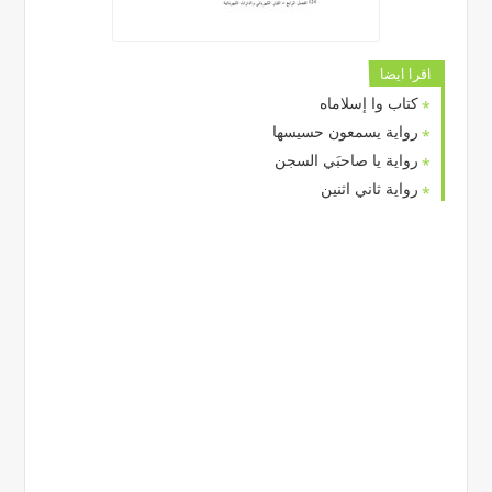
اقرا ايضا
كتاب وا إسلاماه
رواية يسمعون حسيسها
رواية يا صاحبَي السجن
رواية ثاني اثنين