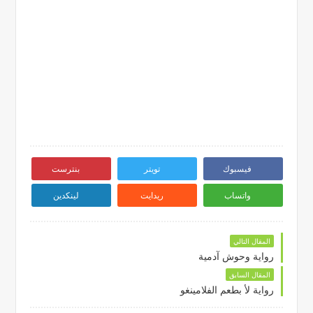
فيسبوك
تويتر
بنترست
واتساب
ريدايت
لينكدين
المقال التالي
رواية وحوش آدمية
المقال السابق
رواية لأ بطعم الفلامينغو