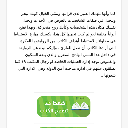
كما وأنها تلهمك الصبر لدى قرائتها وتنمّي الخيال كونك تبحر
وتتخيل في صفات الشخصيات بالغوص في الأحدات وتخيل
نفسك مكان هذه الشخصيات وكأنك روح متحركة، وبهذا تفتح
أبواباً مغلقة لعوالم كنت تجهلها كل هذا، يكسبك مهارة الاستنباط
في محاولتك لاستنباط أهداف الكاتب من الروايةوما الفكرة
التي أرادها الكاتب أن تصل للقارئ ، وإليكم نبذة عن الرواية:
في داخل هذا المبنى الهادئ المنعزل والذي يلفه السكون
والغموض توجد إدارة العمليات الخاصة او رجال المكتب ١٩ كما
يطلقون عليهم في ادارة مباحث أمن الدولة وهي الادارة التي
يتبعونها ..