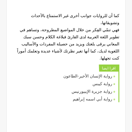
كما أن للروايات جوانب أخرى غير الاستمتاع بالأحداث
وتشويقاتها،
فهي تنمّي الفِكر من خلال المواضيع المطروحة، وتساهم في
تطوير اللغة العربية لدى القارئ فبلاغة الكلام وحسن سبك
المعاني يرقى بلغتك ويزيد من حصيلة المفردات والأساليب
اللغوية لديك، كما أنها تغير نظرتك لأشياء عديدة وتعلمك أموراً
كنت تجهلها.
اقرا ايضا
رواية الإنسان الأخير-الطاعون
رواية كيبس
رواية جزيرة الإيبيورنيس
رواية أبي اسمه إبراهيم