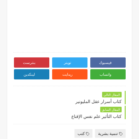
فيسبوك
تويتر
بنترست
واتساب
ريدايت
لينكدين
المقال التالي
كتاب أسرار عقل المليونير
المقال السابق
كتاب التأثير علم نفس الإقناع
تنمية بشرية
كتب