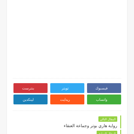
فيسبوك
تويتر
بنترست
واتساب
ريدايت
لينكدين
المقال التالي
رواية هاري بوتر وجماعة العنقاء
المقال السابق