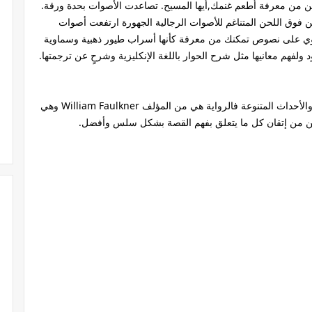
ن من معرفة أطعم غنمك,أيها المسيح. تصاعدت الأصوات بحدة ورقة.
ن فوق اللحن المتناغم للأصوات الرجالية الجهورة ارتفعت أصوات
تحتوي على نصوص تمكنك من معرفة كأنها أسراب طيور ذهبية وسماوية
د ولفهم معانيها مثل شرح الحوار باللغة الإنكليزية وشرحٍ عن ترجمتها.
كما أن الرواية تحتوي على مجموعة من النصوص والأحداث المتنوعة فالرواية هي من المؤلف William Faulkner وهي
كن من إتقان كل ما يتعلق بفهم القصة بشكل سلس وأفضل.