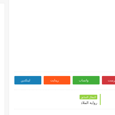
ترست
واتساب
ريدايت
لينكدين
المقال السابق
رواية الملاذ