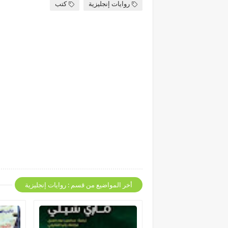
روايات إنجليزية
كتب
أخر المواضيع من قسم : روايات إنجليزية