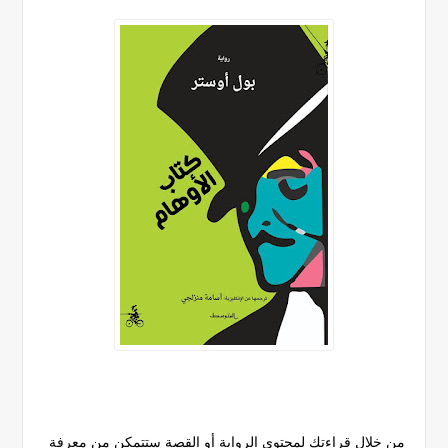
من خلال قراءتك لمحتوى الرواية أو القصة ستتمكن من معرفة