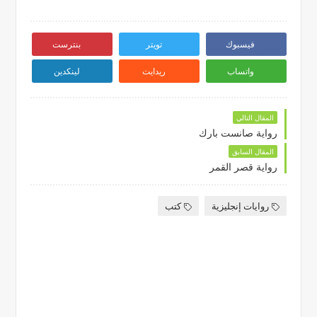
فيسبوك
تويتر
بنترست
واتساب
ريدايت
لينكدين
المقال التالي
رواية صانست بارك
المقال السابق
رواية قصر القمر
روايات إنجليزية
كتب