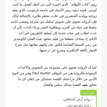
روي "كتاب الأوهام"، الذي اعتبره كثير من النقاد أفضل ما كتب
أوستر، قصة ديفيد زيمر الأستاذ في جامعة فرمونت، الذي يفقد
زوجته وولديه الصغيرين في حادث تحطم طائرة, بالإضافة لذلك
فإن الرواية تحتوي على نصوص تمكنك من معرفة ويقضي أيامه
يتخبط في حياة من الحزن ومعاقرة الخمر ورثاء الذات، إلى أن
حدث انقلاب في حياته عندما كان يُشاهد التلفزيون في أحد
الأيام، إذ يصادف مقطعا من فيلم مفقود نفذه الفنان الكوميدي
من زمن السينما الصامتة هكتور مان ولفهم معانيها مثل شرح
الحوار باللغة الإنكليزية وشرحٍ عن ترجمتها.
كما أن الرواية تحتوي على مجموعة من النصوص والأحداث
المتنوعة فالرواية هي من المؤلف Paul Auster وهي من النوع
الأدبي من خلال مراجعتك للقصة ستتمكن من إتقان كل ما
يتعلق بفهم القصة بشكل سلس وأفضل.
اقرا ايضا
رواية أرض السافلين
رواية ولو بعد حين