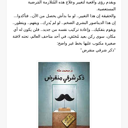
ويقدم رؤى واقعية لتغيير وعلاج هذه المُتلازمة المَرضية
المستعصية.
والحقيقة إن هذا التغيير.. لو ما بدأش يحصل من الآن.. فتأكدوا...
إن هذا الديناصور البشري الضخم.. لو لم يُدرِك.. ويفهم.. ويتطور..
ويقوم بتفكيك.. وإعادة تركيب نفسه من جديد.. فلن يكون له أي
مكان، سوى ركن بعيد مُختَفٍ، في أحد متاحف العالم، تحته لافتة
صغيرة مكتوب عليها بخط غير واضح:
"ذكر شرقي منقرض"