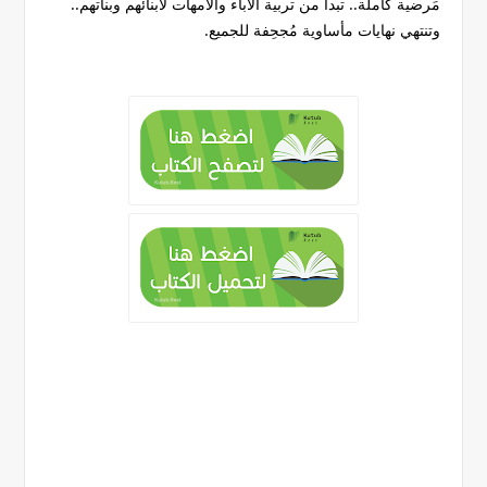
مَرضية كاملة.. تبدأ من تربية الآباء والأمهات لأبنائهم وبناتهم..
وتنتهي نهايات مأساوية مُجحِفة للجميع.