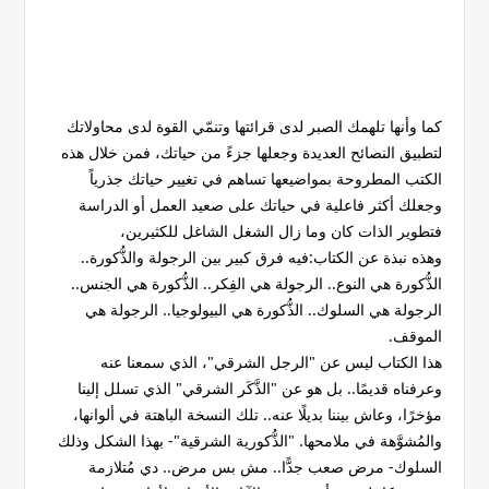
كما وأنها تلهمك الصبر لدى قرائتها وتنمّي القوة لدى محاولاتك
لتطبيق النصائح العديدة وجعلها جزءً من حياتك، فمن خلال هذه
الكتب المطروحة بمواضيعها تساهم في تغيير حياتك جذرياً
وجعلك أكثر فاعلية في حياتك على صعيد العمل أو الدراسة
فتطوير الذات كان وما زال الشغل الشاغل للكثيرين،
وهذه نبذة عن الكتاب:فيه فرق كبير بين الرجولة والذُّكورة..
الذُّكورة هي النوع.. الرجولة هي الفِكر.. الذُّكورة هي الجنس..
الرجولة هي السلوك.. الذُّكورة هي البيولوجيا.. الرجولة هي
الموقف.
هذا الكتاب ليس عن "الرجل الشرقي"، الذي سمعنا عنه
وعرفناه قديمًا.. بل هو عن "الذَّكَر الشرقي" الذي تسلل إلينا
مؤخرًا، وعاش بيننا بديلًا عنه.. تلك النسخة الباهتة في ألوانها،
والمُشوَّهة في ملامحها. "الذُّكورية الشرقية"- بهذا الشكل وذلك
السلوك- مرض صعب جدًّا.. مش بس مرض.. دي مُتلازمة