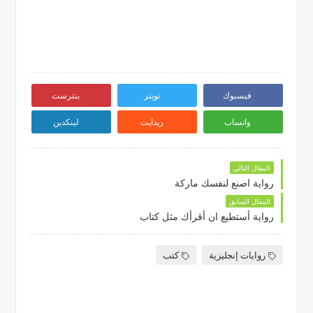
فيسبوك
تويتر
بنترست
واتساب
ريدايت
لينكدين
المقال التالي
رواية اصنع لنفسك ماركة
المقال السابق
رواية أستطيع ان أقرأك مثل كتاب
روايات إنجليزية
كتب