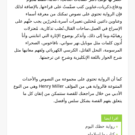
ودفاع،ذكريات،عناوين كتب صمَّمتُ على قراءتها, بالإضافة لذلك
فإن الرواية تحتوي على نصوص تمكنك من معرفة أسماء
وعناوين دائنين مُحتلين،تعبيرات آسرة،مُحررّين يجب حثّهم على
الإسراع في العمل،ساحات القتال،نُصُب تذكارية، مُعتزلات
رهبانيّة،وما إلى ذلك. وأتذكر بوضوح الإثارة التي انتابتني وأنأ
أُدون كلمات مثل موبايل،نهر سواني، نافاخوس، الصحراء
المرسومة، النحل القاتل، الكرسي الكهربائي ولفهم معانيها مثل
شرح الحوار باللغة الإنكليزية وشرحٍ عن ترجمتها.
كما أن الرواية تحتوي على مجموعة من النصوص والأحداث
المتنوعة فالرواية هي من المؤلف Henry Miller وهي من النوع
الأدبي من خلال مراجعتك للقصة ستتمكن من إتقان كل ما
يتعلق بفهم القصة بشكل سلس وأفضل.
اقرا ايضا
رواية حظك اليوم
كتاب وا إسلاماه