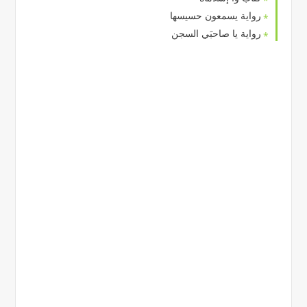
رواية يسمعون حسيسها
رواية يا صاحبَي السجن