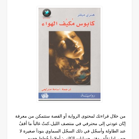
من خلال قراءتك لمحتوى الرواية أو القصة ستتمكن من معرفة
إبّان عودتي إلى محترفي في منتصف الليل،كنتٌ غالباً ما أقفُ
عند الطاولة وأسجّل في ذلك السجّل السماوي بنوداَ صغيرة لا
حصر لها تؤلّف دفتر حسابات الكاتب: أحلاماَ،خُطط هجوم