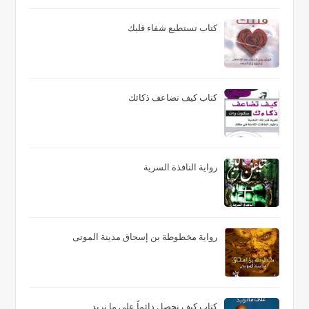
كتاب تستطيع شفاء قلبك
كتاب كيف تضاعف ذكائك
رواية النافذة السرية
رواية مخطوطة بن إسحاق مدينة الموتى
كتاب كيف نحصل دائماً على ما نريد