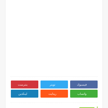
فيسبوك
تويتر
بنترست
واتساب
ريدايت
لينكدين