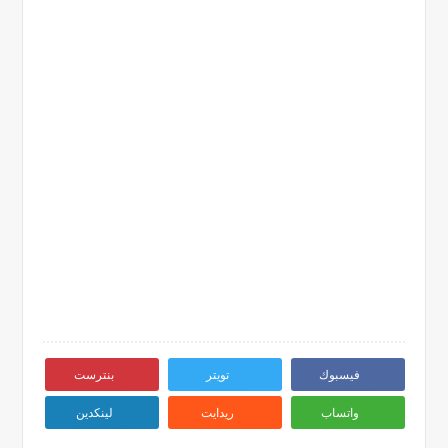
فيسبوك
تويتر
بنترست
واتساب
ريدايت
لينكدين