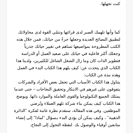
كنت تجهلها.
كما وأنها تلهمك الصبر لدى قرائتها وتنمّي القوة لدى محاولاتك
لتطبيق النصائح العديدة وجعلها جزءً من حياتك، فمن خلال هذه
الكتب المطروحة بمواضيعها تساهم في تغيير حياتك جذرياً
وجعلك أكثر فاعلية في حياتك على صعيد العمل أو الدراسة
فتطوير الذات كان وما زال الشغل الشاغل للكثيرين، ولدينا هذا
الكتاب الذي يتحدث عن: كيف يلهم هذا الكتاب البدء في العمل
وهذه نبذة عن الكتاب:
يتناول هذا الكتاب الأسباب التي تجعل بعض الأفراد والشركات
يتفوقون على غيرهم في الابتكار وتحقيق النجاحات – حتى عندما
يمتلك الجميع التكنولوجيا والقوى العاملة والموارد ذاتها. ويوضح
هذا الكتاب كيف يمكن بناء شركة تلهم العملاء وتُرضي
الموظفين. وفي هذه المقالة، سنقدم نظرة عامة لفكرة "الدائرة
الذهبية" ، وكيف يمكن أن يؤدي البدء بـسؤال "لماذا" إلى إنشاء
متابعين أوفياء والوصول بك لنقطة التحول إلى النجاح.