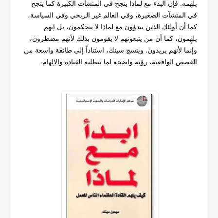
يلهمه. فإن البدء مع لماذا ينجح في المنشآت الكبيرة كما ينجح
في المنشآت الصغيرة، وفي العالم غير الربحي وفي السياسة،
كما أن أولئك الذين يبدؤون مع لماذا لا يتحكمون، بل إنهم
يلهِمون، كما أن من يتبعونهم لا يقومون بذلك لأنهم مضطرون،
وإنما لأنهم يريدون. وينسج سينك، استناداً إلى طائفة واسعة من
القصص الواقعية، رؤية واضحة لما تتطلبه القيادة والإلهام،