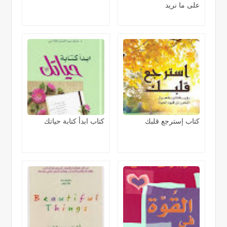
على ما نريد
كتاب إسترجع قلبك
كتاب ابدأ كتابة حياتك