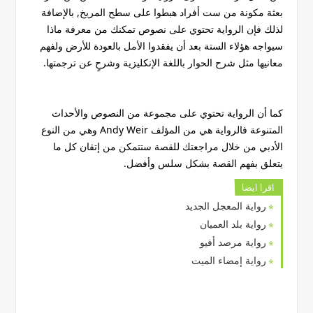
بعثة مكونة من ست أفراد هبطوا على سطح المريخ, بالإضافة
لذلك فإن الرواية تحتوي على نصوص تمكنك من معرفة ماذا
سيواجه هؤلاء الستة بعد أن يفقدوا الأمل بالعودة للأرض ولفهم
معانيها مثل شرح الحوار باللغة الإنكليزية وشرحٍ عن ترجمتها.
كما أن الرواية تحتوي على مجموعة من النصوص والأحداث
المتنوعة فالرواية هي من المؤلف Andy Weir وهي من النوع
الأدبي من خلال مراجعتك للقصة ستتمكن من إتقان كل ما
يتعلق بفهم القصة بشكل سلس وأفضل.
اقرا ايضا
رواية المعجل الجديد
رواية بلد العميان
رواية مرصد أفيو
رواية إمضاء الميت