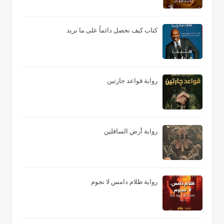
كتاب كيف نحصل دائماً على ما نريد
رواية قواعد جارتين
رواية أرض السافلين
رواية ظلام دامس لا نجوم