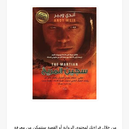
من خلال قراءتك لمحتوى الرواية أو القصة ستتمكن من معرفة