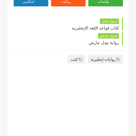
واتساب
ريدايت
لينكدين
المقال التالي
كتاب قواعد اللغة الإنجليزية
المقال السابق
رواية مِدِل مارش
روايات إنجليزية
كتب