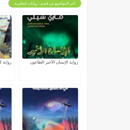
أخر المواضيع من قسم : روايات إنجليزية
رواية الإنسان الأخير-الطاعون
رواية 