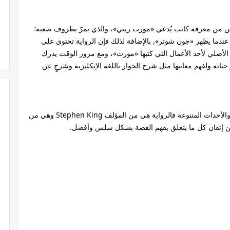
كن من معرفة كاتب يُدعي «مورت ريني»، والذي يمرّ بظروف صعبة؛
ندما يظهر «جون شوتر», بالإضافة لذلك فإن الرواية تحتوي على
لأصلي لأحد الأعمال التي كتبها «مورت»، ومع مرور الوقت يدرك
ياته ولفهم معانيها مثل شرح الحوار باللغة الإنكليزية وشرحٍ عن
كما أن الرواية تحتوي على مجموعة من النصوص والأحداث المتنوعة فالرواية هي من المؤلف Stephen King وهي من
ن إتقان كل ما يتعلق بفهم القصة بشكل سلس وأفضل.