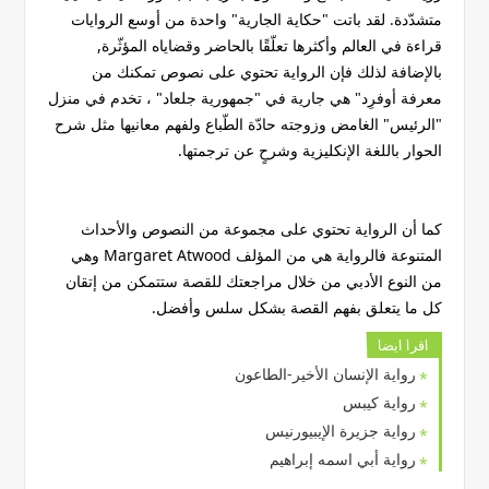
متشدّدة. لقد باتت "حكاية الجارية" واحدة من أوسع الروايات
قراءة في العالم وأكثرها تعلّقًا بالحاضر وقضاياه المؤثّرة,
بالإضافة لذلك فإن الرواية تحتوي على نصوص تمكنك من
معرفة أوفرِد" هي جارية في "جمهورية جلعاد" ، تخدم في منزل
"الرئيس" الغامض وزوجته حادّة الطّباع ولفهم معانيها مثل شرح
الحوار باللغة الإنكليزية وشرحٍ عن ترجمتها.
كما أن الرواية تحتوي على مجموعة من النصوص والأحداث
المتنوعة فالرواية هي من المؤلف Margaret Atwood وهي
من النوع الأدبي من خلال مراجعتك للقصة ستتمكن من إتقان
كل ما يتعلق بفهم القصة بشكل سلس وأفضل.
اقرا ايضا
رواية الإنسان الأخير-الطاعون
رواية كيبس
رواية جزيرة الإيبيورنيس
رواية أبي اسمه إبراهيم