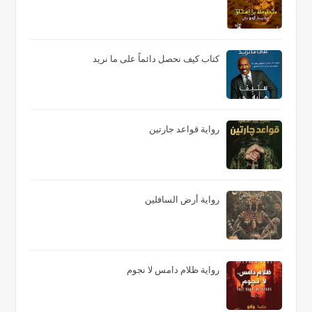
كتاب كيف نحصل دائماً على ما نريد
رواية قواعد جارتين
رواية أرض السافلين
رواية ظلام دامس لا نجوم