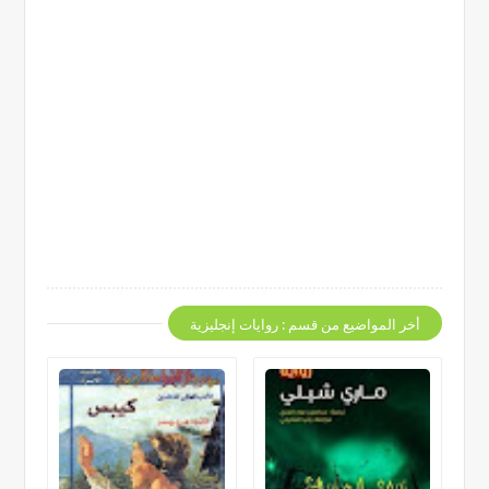
أخر المواضيع من قسم : روايات إنجليزية