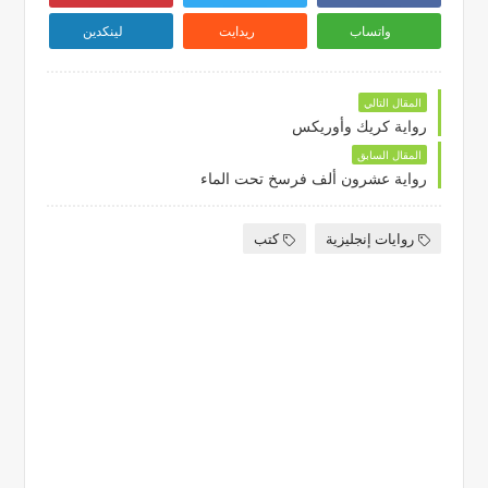
واتساب
ريدايت
لينكدين
المقال التالي
رواية كريك وأوريكس
المقال السابق
رواية عشرون ألف فرسخ تحت الماء
روايات إنجليزية
كتب