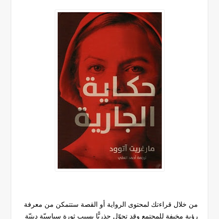
من خلال قراءتك لمحتوى الرواية أو القصة ستتمكن من معرفة
رؤية مخيفة للمجتمع وقد تحوّل جذريًّا بسبب ثورة سياسيّة دينيّة