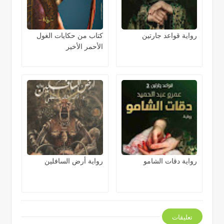
رواية قواعد جارتين
كتاب من حكايات الغول
الأحمر الأخير
رواية دقات الشامو
رواية أرض السافلين
تعليقات