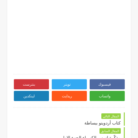
فيسبوك
تويتر
بنترست
واتساب
ريدايت
لينكدين
المقال التالي
كتاب أردوينو ببساطة
المقال السابق
مذكّرة اسس الكهرباء الجزء الاول