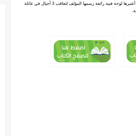
الرواية :تعتبر هذه أول رواية أقرأها للمؤلف والتي أعتبرها لوحة فنية رائعة رسمها المؤلف لتعاقب 3 أجيال في عائلة