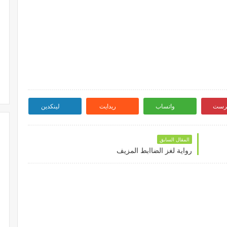
ترست
واتساب
ريدايت
لينكدين
المقال السابق
رواية لغز الضاابط المزيف