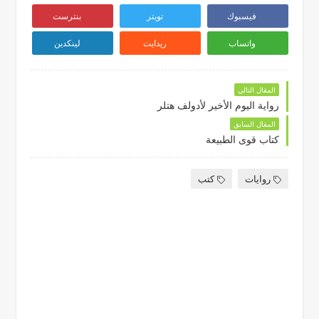
فيسبوك
تويتر
بنترست
واتساب
ريدايت
لينكدين
المقال التالي
رواية اليوم الأخير لأدولف هتلر
المقال السابق
كتاب قوى الطبيعة
روايات
كتب