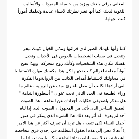
المعاني يرقى بلغتك ويزيد من حصيلة المفردات والأساليب
اللغوية لديك، كما أنها تغير نظرتك لأشياء عديدة وتعلمك أموراً
كنت تجهلها.
كما وأنها تلهمك الصبر لدى قرائتها وتنمّي الخيال كونك تبحر
وتتخيل في صفات الشخصيات بالغوص في الأحدات وتخيل
نفسك مكان هذه الشخصيات وكأنك روح متحركة، وبهذا تفتح
أبواباً مغلقة لعوالم كنت تجهلها كل هذا، يكسبك مهارة الاستنباط
في محاولتك لاستنباط أهداف الكاتب من الروايةوما الفكرة
التي أرادها الكاتب أن تصل للقارئ ،نبذة عن الرواية : عالم ما
وراء الطبيعة فى العدد الثاني تحت عنوان " أسطورة النداهة "
هل تتذكر ياصديقى حكايات أجدادك عن النداهة ، هذا الصوت
العميق الساحر الذى يأتى من المجهول ، الصوت الذى إذا لباه
أحد لم يعرف له أثر بعد ذلك هذا الشيء الذى يتنكر فى صور
أجمل النساء لكى تتبعه ، هل تريد أن تعرف أكثر عن هذا الأمر
إذاً تعالا معى إلى هذه الحقول المظلمة في إحدى قرى محافظة
الشرقية ، تعالا معى لنلبى نداء النداهة ولكن ياصديقى إذا ما