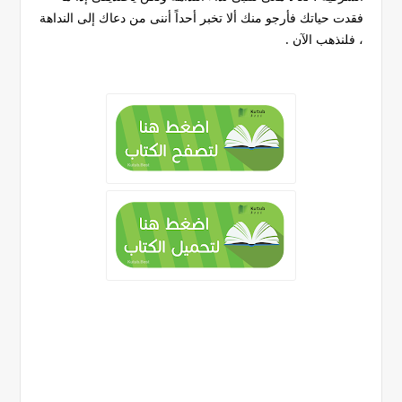
فقدت حياتك فأرجو منك ألا تخبر أحداً أننى من دعاك إلى النداهة
، فلنذهب الآن .