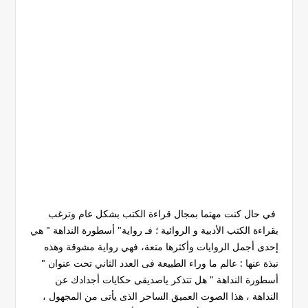
في حال كنت مهتما بمجال قراءة الكتب بشكل عام وترغب
بقراءة الكتب الأدبية و الروائية ؛ فـ رواية" أسطورة النداهة " هي
إحدى أجمل الروايات وأكثرها متعة، فهي رواية مشوقة وهذه
نبذة عنها : عالم ما وراء الطبيعة فى العدد الثاني تحت عنوان "
أسطورة النداهة " هل تتذكر ياصديقى حكايات أجدادك عن
النداهة ، هذا الصوت العميق الساحر الذى يأتى من المجهول ،