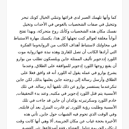
كما وأنها تلهمك الصبر لدى قرائتها وتنمّي الخيال كونك تبحر
وتتخيل في صفات الشخصيات بالغوص في الأحدات وتخيل
نفسك مكان هذه الشخصيات وكأنك روح متحركة، وبهذا تفتح
أبواباً مغلقة لعوالم كنت تجهلها كل هذا، يكسبك مهارة الاستنباط
في محاولتك لاستنباط أهداف الكاتب من الروايةوما الفكرة
التي أرادها الكاتب أن تصل للقارئ وهذه نبذة عنها:رواية موت
اللورد إددجوير تأليف الممثلة جاين ويلنسكون تطلب من بوارو
أن يقنع زوجها اللورد إدجوير للموافقة على الطلاق, وعندما
يشرع بوارو في عمله يقول له اللورد أنه قد وافق فعلا على
الطلاق وأرسل رسالة إلى زوجته جاين يعلمها بذلك, لكن جاين
تنكرعندما يستفسر بوارو عن ذلك تلقيها أية رسالة. في تلك
الأمسية يتم قتل اللورد إدجوير في مكتبه, وعند بدء التحقيقات,
خادم اللورد وسكرتيرته يؤكدان أن جاين قد جاءت في تلك
الأمسية وطلبت رؤية اللورد, ثم غادرت المنزل بعد أن قابلته,
وفي الوقت الذي تحوم فيه الشبهات حول جاين, تأتي هذه
الأخيرة بحجة غياب عن مكان الجريمة, ألا وهي أنها كانت وقت
ارتكاب الجريمة تتناول العشاء رفقة أصدقاءها, تثير القضية