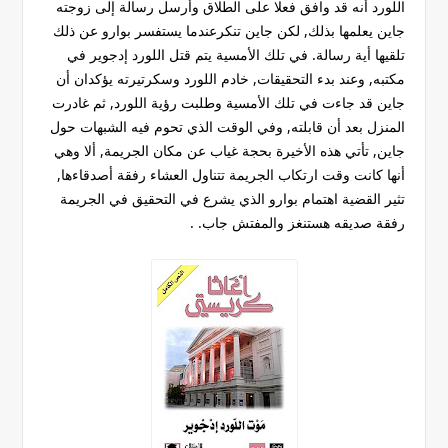
اللورد أنه قد وافق فعلا على الطلاق وأرسل رسالة إلى زوجته
جاين يعلمها بذلك, لكن جاين تنكرعندما يستفسر بوارو عن ذلك
تلقيها أية رسالة. في تلك الأمسية يتم قتل اللورد إدجوير في
مكتبه, وعند بدء التحقيقات, خادم اللورد وسكرتيرته يؤكدان أن
جاين قد جاءت في تلك الأمسية وطلبت رؤية اللورد, ثم غادرت
المنزل بعد أن قابلته, وفي الوقت الذي تحوم فيه الشبهات حول
جاين, تأتي هذه الأخيرة بحجة غياب عن مكان الجريمة, ألا وهي
أنها كانت وقت ارتكاب الجريمة تتناول العشاء رفقة أصدقاءها,
تثير القضية اهتمام بوارو الذي يشرع في التحقيق في الجريمة
رفقة صديقه هستنغز والمفتش جاب. .