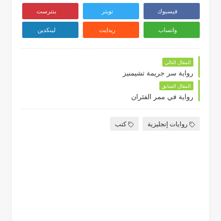
فيسبوك
تويتر
بنترست
واتساب
ريدايت
لينكدين
المقال التالي
رواية سر جريمة تشيمنيز
المقال السابق
رواية في ممر الفئران
روايات إنجليزية
كتب