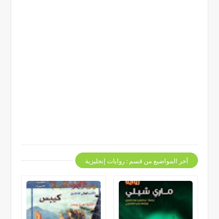
أخر المواضيع من قسم : روايات إنجليزية