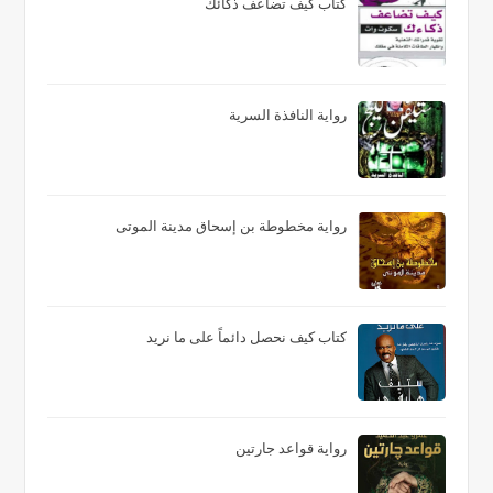
كتاب كيف تضاعف ذكائك
رواية النافذة السرية
رواية مخطوطة بن إسحاق مدينة الموتى
كتاب كيف نحصل دائماً على ما نريد
رواية قواعد جارتين