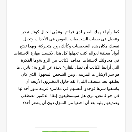
كما وأنها تلهمك الصبر لدى قرائتها وتنمّي الخيال كونك تبحر
وتتخيل في صفات الشخصيات بالغوص في الأحدات وتخيل
نفسك مكان هذه الشخصيات وكأنك روح متحركة، وبهذا تفتح
أبواباً مغلقة لعوالم كنت تجهلها كل هذا، يكسبك مهارة الاستنباط
في محاولتك لاستنباط أهداف الكاتب من الروايةوما الفكرة
التي أرادها الكاتب أن تصل للقارئ ،نبذة عن الرواية ؛ ياترى ما
هو سر الإشارات المريبة.. ومن الشخص المجهول الذي كان
يطلقها بعد منتصف الليل؟ لقد حاول المخبرون الأربعة أن
يكشفوا سرها فوجدوا أنفسهم في مغامرة غريبة تدور أحداثها
في جو غامض. ترى هل سيستطيعون إنقاذ الدكتور مصطفى
وصديقهم بلية بعد أن اختفيا من المنزل دون أن يشعر أحد؟