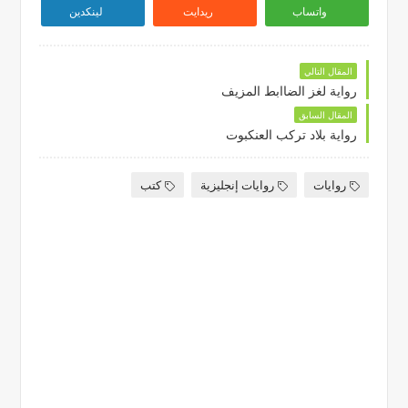
واتساب
ريدايت
لينكدين
المقال التالي
رواية لغز الضاابط المزيف
المقال السابق
رواية بلاد تركب العنكبوت
روايات
روايات إنجليزية
كتب