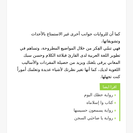
كما أن للروايات جوانب أخرى غير الاستمتاع بالأحداث
وتشويقاتها،
فهي تنمّي الفِكر من خلال المواضيع المطروحة، وتساهم في
تطوير اللغة العربية لدى القارئ فبلاغة الكلام وحسن سبك
المعاني يرقى بلغتك ويزيد من حصيلة المفردات والأساليب
اللغوية لديك، كما أنها تغير نظرتك لأشياء عديدة وتعلمك أموراً
كنت تجهلها.
اقرا ايضا
رواية حظك اليوم
كتاب وا إسلاماه
رواية يسمعون حسيسها
رواية يا صاحبَي السجن