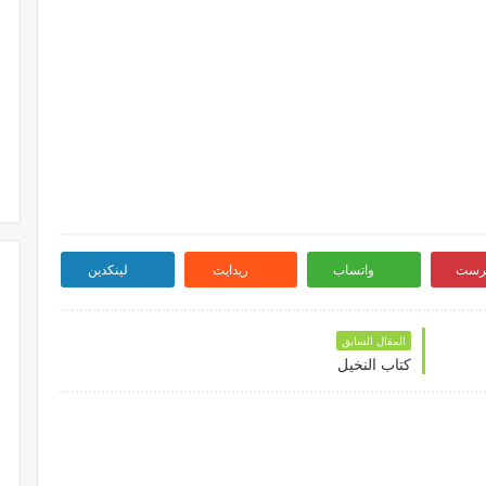
ترست
واتساب
ريدايت
لينكدين
المقال السابق
كتاب النخيل