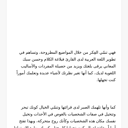
فهي تنمّي الفِكر من خلال المواضيع المطروحة، وتساهم في
تطوير اللغة العربية لدى القارئ فبلاغة الكلام وحسن سبك
المعاني يرقى بلغتك ويزيد من حصيلة المفردات والأساليب
اللغوية لديك، كما أنها تغير نظرتك لأشياء عديدة وتعلمك أموراً
كنت تجهلها.
كما وأنها تلهمك الصبر لدى قرائتها وتنمّي الخيال كونك تبحر
وتتخيل في صفات الشخصيات بالغوص في الأحدات وتخيل
نفسك مكان هذه الشخصيات وكأنك روح متحركة، وبهذا تفتح
أبواباً مغلقة لعوالم كنت تجهلها كل هذا، يكسبك مهارة الاستنباط