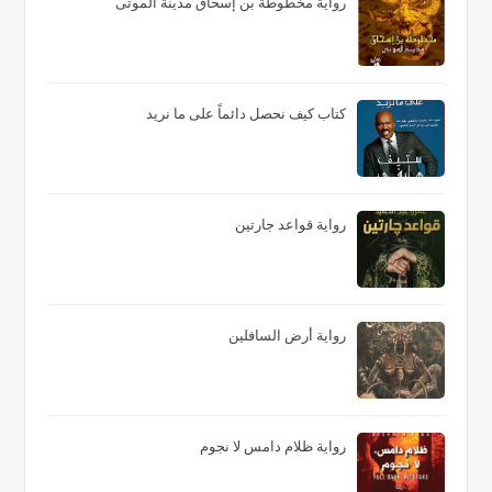
رواية مخطوطة بن إسحاق مدينة الموتى
كتاب كيف نحصل دائماً على ما نريد
رواية قواعد جارتين
رواية أرض السافلين
رواية ظلام دامس لا نجوم