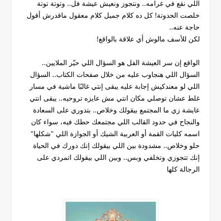
اللي نقع في غرامه.. ونتجوز ونعيش عيشة فل.. وتوتة توتة
خلصت الحدوتة! كل ده كلام جميل كلام معقول ماقدرش أقول
حاجة عنه..
لكن للأسف مالوش أي علاقة بالواقع!
الواقع إن سر العيشة الفل هو السؤال اللي حيّر الملايين..
السؤال اللي هنجاوب عليه من خلال صفحات الكتاب.. السؤال
اللي لو معندكيش إجابة عليه يبقى إنتي غالبًا ماشية في مسار
غلط عشان توصلي مكان انتي مش عايزه تروحيه.. يبقى انتي
عايشة زي ما المجتمع بيقولك وخلاص.. بتدوري على السعادة
والنجاح في حدود القالب اللي مجتمعك حطك فيه، سواء كان
اسمه كليات القمة أو العربية الشيك أو الجوازة اللي "شكلها"
حلو وخلاص.. مشدودة بين اللي بيقولك إنك دورك في الحياة
إنك تتجوزي وتخلفي وبس.. وبين اللي بيقولك اتمردي على
الرجالة كلها