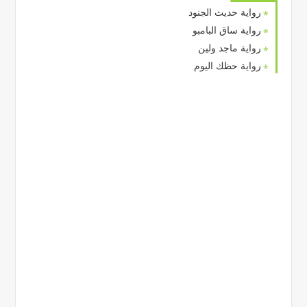
رواية حديث الجنود
رواية ساق البامبو
رواية ماجد ولين
رواية حظك اليوم