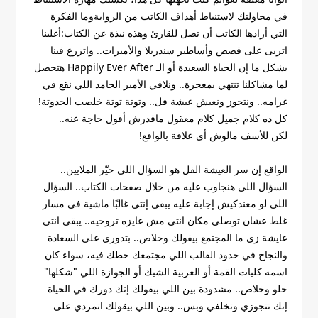
في محاولتك لاستنباط أهداف الكاتب من الروايةوما الفكرة
التي أرادها الكاتب أن تصل للقارئ وهذه نبذة عن الكتاب:أغلبنا
اتربى على قصص وأساطير سندريلا والأميرات.. واتزرع فينا
بشكل ما إن الحياة السعيدة أو الـ Happily Ever After هتحصل
لما مشاكلنا تنتهي بمعجزة.. ونلاقي الأمير الجامد اللي نقع في
غرامه.. ونتجوز ونعيش عيشة فل.. وتوتة توتة خلصت الحدوتة!
كل ده كلام جميل كلام معقول ماقدرش أقول حاجة عنه..
لكن للأسف مالوش أي علاقة بالواقع!
الواقع إن سر العيشة الفل هو السؤال اللي حيّر الملايين..
السؤال اللي هنجاوب عليه من خلال صفحات الكتاب.. السؤال
اللي لو معندكيش إجابة عليه يبقى إنتي غالبًا ماشية في مسار
غلط عشان توصلي مكان انتي مش عايزه تروحيه.. يبقى انتي
عايشة زي ما المجتمع بيقولك وخلاص.. بتدوري على السعادة
والنجاح في حدود القالب اللي مجتمعك حطك فيه، سواء كان
اسمه كليات القمة أو العربية الشيك أو الجوازة اللي "شكلها"
حلو وخلاص.. مشدودة بين اللي بيقولك إنك دورك في الحياة
إنك تتجوزي وتخلفي وبس.. وبين اللي بيقولك اتمردي على