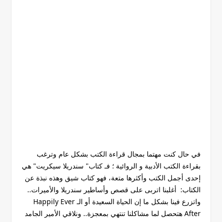
في حال كنت مهتما بمجال قراءة الكتب بشكل عام وترغب
بقراءة الكتب الأدبية و الروائية ؛ فـ كتاب" سندريلا سيكريت" هي
إحدى أجمل الكتب وأكثرها متعة، فهو كتاب شيق وهذه نبذة عن
الكتاب: أغلبنا اتربى على قصص وأساطير سندريلا والأميرات..
واتزرع فينا بشكل ما إن الحياة السعيدة أو الـ Happily Ever
After هتحصل لما مشاكلنا تنتهي بمعجزة.. ونلاقي الأمير الجامد