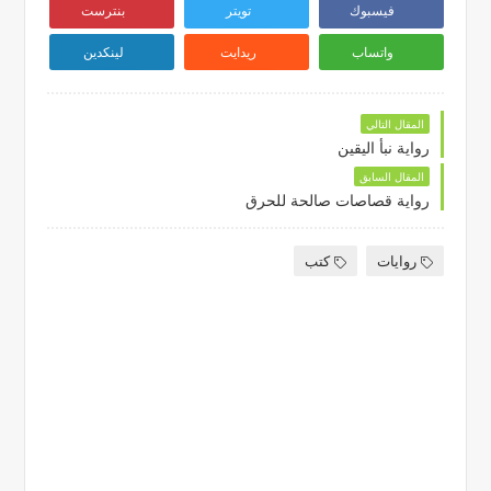
فيسبوك
تويتر
بنترست
واتساب
ريدايت
لينكدين
المقال التالي
رواية نبأ اليقين
المقال السابق
رواية قصاصات صالحة للحرق
روايات
كتب